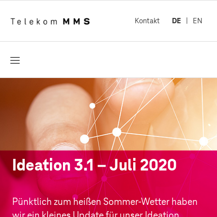
Kontakt
DE
EN
öffnen
Ideation 3.1 – Juli 2020
Pünktlich zum heißen Sommer-Wetter haben
wir ein kleines Update für unser Ideation