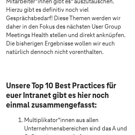
Mitarbeiter*innen gibt es“
auszutauschen
.
Hierzu gibt es definitiv noch viel
Gesprächsbedarf!
Diese Themen werden wir
daher
in den Fokus des
nächste
n
User Group
Meetin
gs Health
s
tellen
und direkt
anknüpfe
n
.
Die bisherigen Ergebnisse wollen wir euch
natürlich dennoch nicht vorenthalten.
Unsere Top 10 Best Practices für
euer Intranet gibt es hier noch
einmal zusammengefasst:
Multiplikator*innen aus allen
Unternehmensbereichen sind das A und