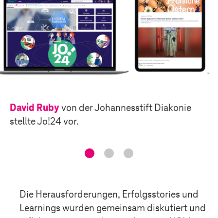
David Ruby
von der
Johannesstift Diakonie
stellte Jo!24 vor.
Die
Herausforderungen,
Erfolgsst
or
ies
und
Learnings
wurden
gemeinsam
disk
utiert und