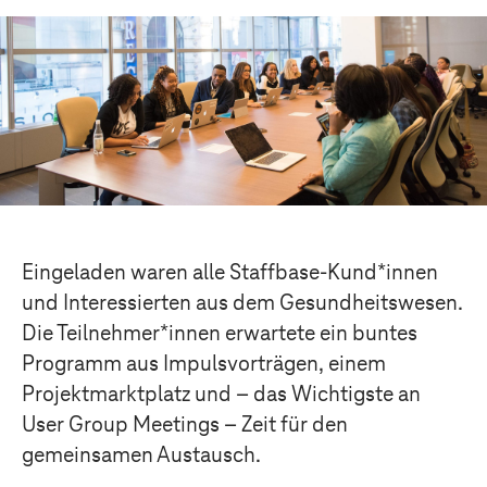
Eingeladen waren
alle
Staffbase-Kund*innen
und Interessierte
n
aus dem Gesundheitswesen
.
Die Teilnehmer
*
i
nnen erwartete ein buntes
Programm aus Impulsvorträgen, einem
Projektmarktplatz und
–
das
W
ichtigste
an
User Group Meeting
s
–
Zeit
für
den
gemeinsamen
Austausch.