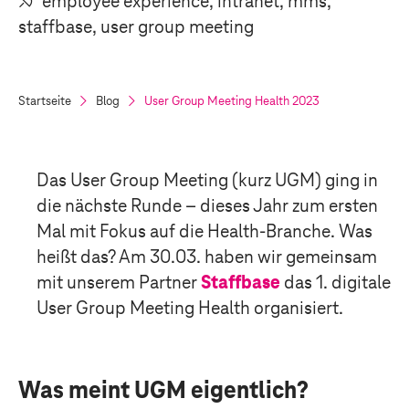
employee experience, intranet, mms,
staffbase, user group meeting
Startseite
Blog
User Group Meeting Health 2023
Das U
ser Group Meeting (kurz UGM)
g
ing
in
di
e nächste
Runde –
dieses Jahr zum ersten
Mal
mit Fokus auf die Health-Branche. Was
heißt das?
Am 30.03.
h
aben wir gemeinsam
mit unserem Partner
Staffbase
das 1.
digitale
User Group Meeting Health
organisiert.
Was meint UGM eigentlich?