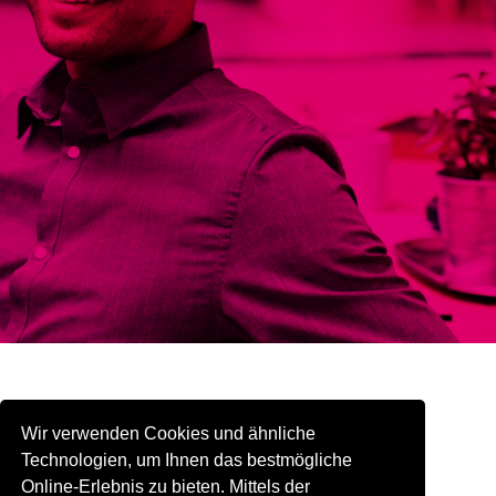
Telefon
Firma/Unternehmen*
Startseite
User Group Meeting 2022
Wir verwenden Cookies und ähnliche
Position*
Technologien, um Ihnen das bestmögliche
Online-Erlebnis zu bieten. Mittels der