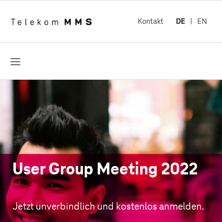
Kontakt
DE
EN
öffnen
Anrede*
Herr
Frau
Name*
User Group Meeting 2022
Jetzt unverbindlich und kostenlos anmelden.
E-Mail
*