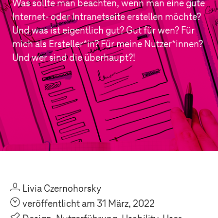
Was sollte man beachten, wenn man eine gute
Internet- oder Intranetseite erstellen möchte?
Und was ist eigentlich gut? Gut für wen? Für
mich als Ersteller*in? Für meine Nutzer*innen?
Und wer sind die überhaupt?!
U
Livia Czernohorsky
O
veröffentlicht am 31 März, 2022
P